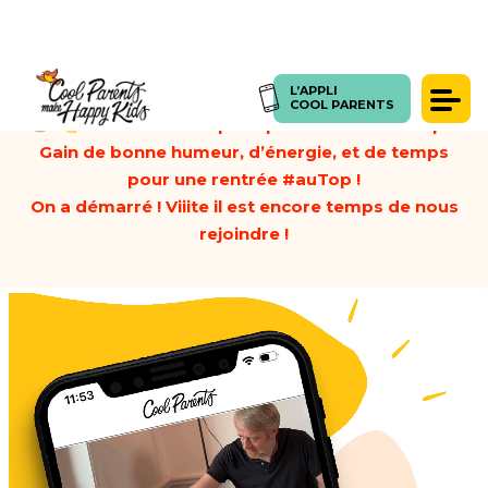
L’APPLI
L’APPLI
COOL PARENTS
COOL PARENTS
Libérer son espace pour libérer son esprit
Gain de bonne humeur, d’énergie, et de temps
Témoignages
pour une rentrée #auTop !
Presse
On a démarré ! Viiite il est encore temps de nous
Articles
rejoindre !
Coachings
SE CONNECTER
FORUM