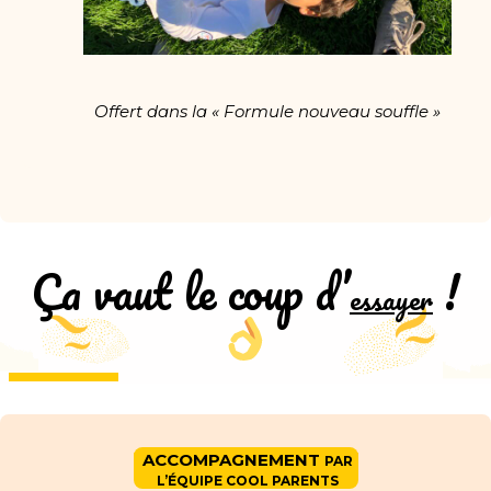
Offert dans la « Formule nouveau souffle »
Ça vaut le coup d’
!
essayer
ACCOMPAGNEMENT
•
PAR
•
•
L’ÉQUIPE COOL PARENTS
•