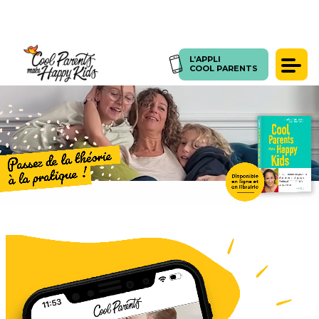
L’APPLI
L’APPLI
COOL PARENTS
COOL PARENTS
Témoignages
Presse
Articles
Coachings
SE CONNECTER
FORUM