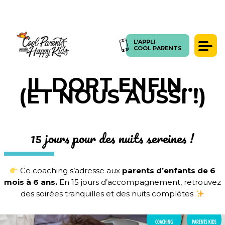
L’APPLI
L’APPLI
COOL PARENTS
COOL PARENTS
> COACHING DE PARENTALITÉ COOL PARENTS : IL DORT ENFIN…(ET NOUS AUSSI !) – ENFANT
Témoignages
IL DORT ENFIN…
(ET NOUS AUSSI !)
Presse
Articles
Coachings
15 jours pour des nuits sereines !
SE CONNECTER
FORUM
Ce coaching s’adresse aux
parents d’enfants de 6
mois à 6 ans.
En 15 jours d’accompagnement, retrouvez
des soirées tranquilles et des nuits complètes