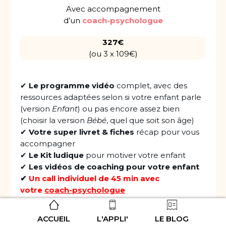
Avec accompagnement
d’un
coach-psychologue
327€
(ou 3 x 109€)
✔
Le programme vidéo
complet, avec des
ressources adaptées selon si votre enfant parle
(version
Enfant
) ou pas encore assez bien
(choisir la version
Bébé
, quel que soit son âge)
✔
Votre super livret & fiches
récap pour vous
accompagner
✔
Le Kit ludique
pour motiver votre enfant
✔
Les vidéos de coaching pour votre enfant
✔
Un call individuel de 45 min avec
votre
coach-psychologue
✔
Suivi personnalisé par votre
coach-
psychologue
par messages WhatsApp
ACCUEIL
L'APPLI'
LE BLOG
pendant 15 jours