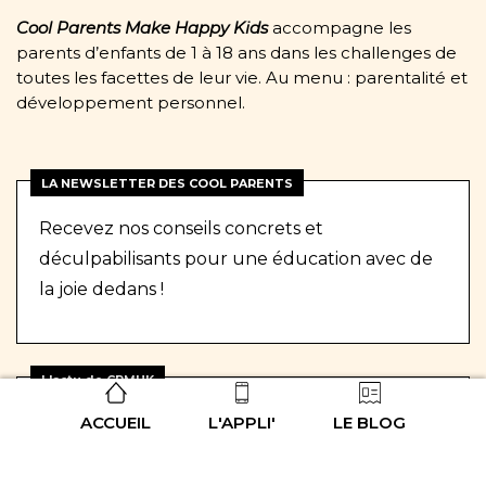
Cool Parents Make Happy Kids
accompagne les
parents d’enfants de 1 à 18 ans dans les challenges de
toutes les facettes de leur vie. Au menu : parentalité et
développement personnel.
LA NEWSLETTER DES COOL PARENTS
Recevez nos conseils concrets et
déculpabilisants pour une éducation avec de
la joie dedans !
L'actu de CPMHK
ACCUEIL
L'APPLI'
LE BLOG
"Libérer son espace pour librérer son esprit"
RDV dans l’appli Cool Parents
Uniquement en août, rejoins-nous vite