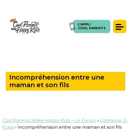
L’APPLI
ACCUEIL
>
QUESTIONS
>
INCOMPRÉHENSION ENTRE UNE MAMAN ET SON FILS
L’APPLI
COOL PARENTS
COOL PARENTS
Témoignages
Presse
Articles
Coachings
Incompréhension entre une
SE CONNECTER
FORUM
maman et son fils
Cool Parents Make Happy Kids – Le Forum
›
Catégorie: 2-
6 ans
›
Incompréhension entre une maman et son fils