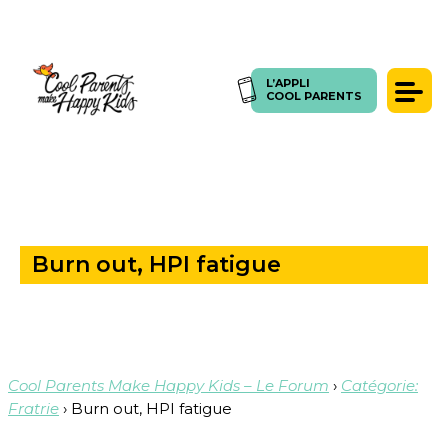
L’APPLI
ACCUEIL
>
QUESTIONS
>
BURN OUT, HPI FATIGUE
L’APPLI
COOL PARENTS
COOL PARENTS
Témoignages
Presse
Articles
Coachings
Burn out, HPI fatigue
SE CONNECTER
FORUM
Cool Parents Make Happy Kids – Le Forum
›
Catégorie:
Fratrie
›
Burn out, HPI fatigue