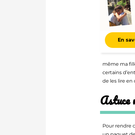
En savo
même ma fille
certains d’ent
de les lire 
Astuce 
Pour rendre c
un paquet de 