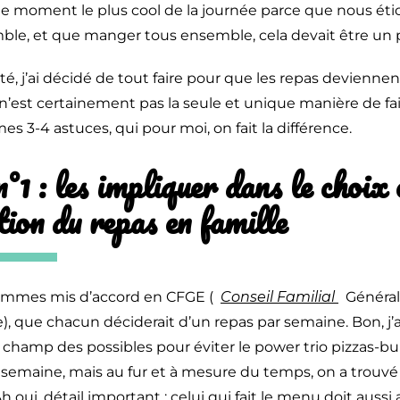
 le moment le plus cool de la journée parce que nous éti
ble, et que manger tous ensemble, cela devait être un pl
é, j’ai décidé de tout faire pour que les repas deviennent
 n’est certainement pas la seule et unique manière de fai
s 3-4 astuces, qui pour moi, on fait la différence.
°1 : les impliquer dans le choix 
ion du repas en famille
mmes mis d’accord en CFGE (
Conseil Familial
Général
e), que chacun déciderait d’un repas par semaine. Bon, j’
e champ des possibles pour éviter le power trio pizzas-b
emaine, mais au fur et à mesure du temps, on a trouvé 
Ah oui, détail important : celui qui fait le menu doit aussi a