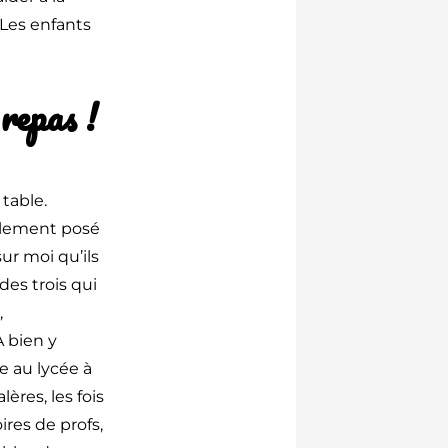
 Les enfants
repas !
 table.
mplement posé
ur moi qu’ils
des trois qui
,
À bien y
e au lycée à
ères, les fois
oires de profs,