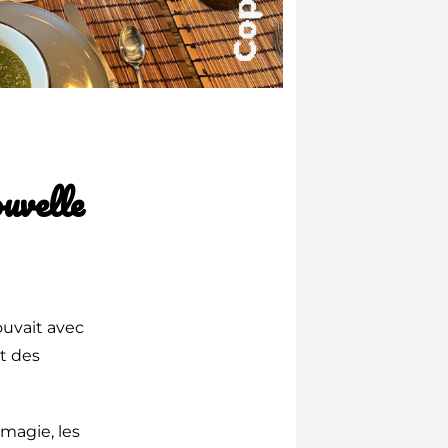
uvelle
ouvait avec
t des
 magie, les