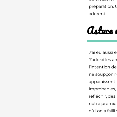
préparation. 
adorent
Astuce n
J’ai eu aussi
J’adorai les 
l’intention d
ne soupçonnen
apparaissent,
improbables, 
réfléchir, de
notre premier
où l’on a faill