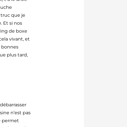
bouche
l truc que je
. Et si nos
ring de boxe
ela vivant, et
es bonnes
que plus tard,
à débarrasser
isine n’est pas
me permet