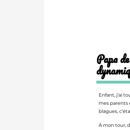
Papa de 
dynamiq
Enfant, j’ai 
mes parents e
blagues, c’é
À mon tour, d