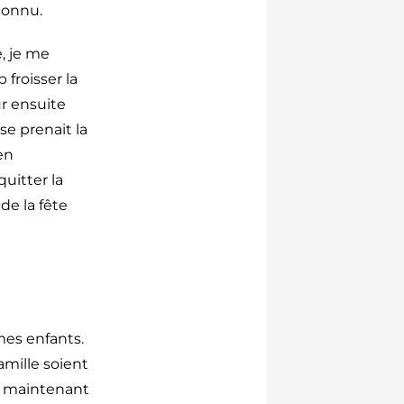
 connu.
, je me
 froisser la
r ensuite
se prenait la
en
uitter la
 de la fête
mes enfants.
famille soient
is maintenant