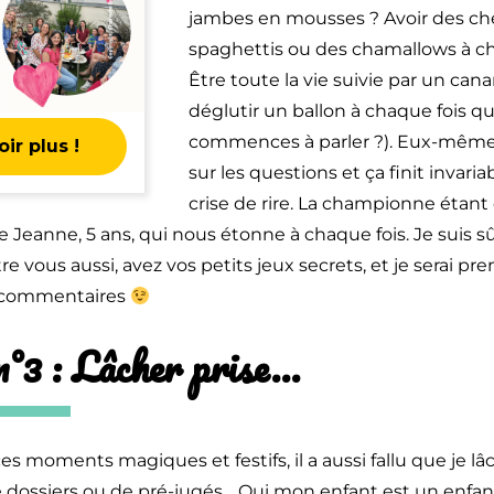
jambes en mousses ? Avoir des c
spaghettis ou des chamallows à c
Être toute la vie suivie par un cana
déglutir un ballon à chaque fois q
commences à parler ?). Eux-même
ir plus !
sur les questions et ça finit invar
crise de rire. La championne étan
 Jeanne, 5 ans, qui nous étonne à chaque fois. Je suis s
re vous aussi, avez vos petits jeux secrets, et je serai pre
en commentaires
n°3 : Lâcher prise…
es moments magiques et festifs, il a aussi fallu que je lâ
dossiers ou de pré-jugés… Oui mon enfant est un enfant, i