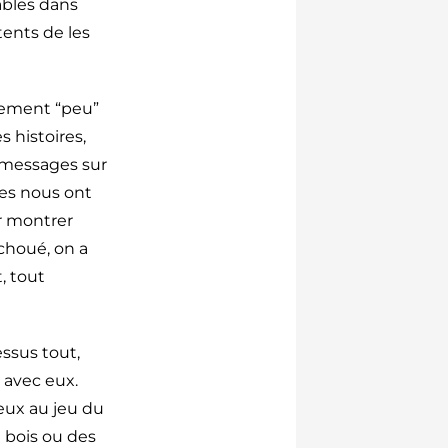
ables dans
ents de les
lement “peu”
 histoires,
s messages sur
es nous ont
r montrer
échoué, on a
, tout
ssus tout,
e avec eux.
 eux au jeu du
n bois ou des