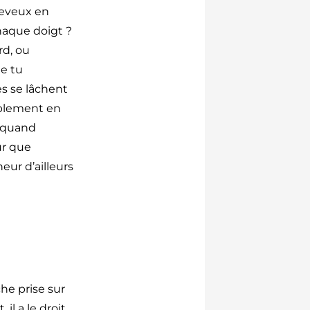
heveux en
haque doigt ?
rd, ou
ue tu
s se lâchent
iablement en
t quand
ûr que
neur d’ailleurs
che prise sur
l a le droit