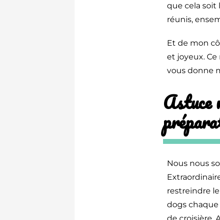
que cela soit
réunis, ensem
Et de mon côt
et joyeux. Ce
vous donne me
Astuce n
préparat
Nous nous so
Extraordinair
restreindre l
dogs chaque s
de croisière. 