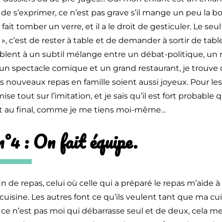
t, de s’exprimer, ce n’est pas grave s’il mange un peu la 
l fait tomber un verre, et il a le droit de gesticuler. Le seu
», c’est de rester à table et de demander à sortir de table
lent à un subtil mélange entre un débat-politique, un 
 un spectacle comique et un grand restaurant, je trouve c
s nouveaux repas en famille soient aussi joyeux. Pour l
ise tout sur l’imitation, et je sais qu’il est fort probable 
ent au final, comme je me tiens moi-même…
°4 : On fait équipe.
in de repas, celui où celle qui a préparé le repas m’aide 
 cuisine. Les autres font ce qu’ils veulent tant que ma cu
, ce n’est pas moi qui débarrasse seul et de deux, cela 