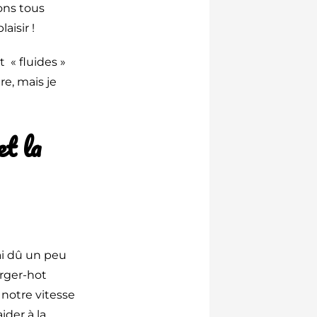
ons tous
aisir !
 « fluides »
re, mais je
et la
ai dû un peu
urger-hot
notre vitesse
ider à la