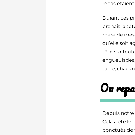
repas étaient
Durant ces p
prenais la têt
mère de mes 
qu’elle soit a
tête sur toute
engueulades, 
table, chacun 
On repa
Depuis notre
Cela a été le 
ponctués de t