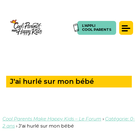
L’APPLI
ACCUEIL
>
QUESTIONS
>
J'AI HURLÉ SUR MON BÉBÉ
L’APPLI
COOL PARENTS
COOL PARENTS
Témoignages
Presse
Articles
Coachings
J'ai hurlé sur mon bébé
SE CONNECTER
FORUM
Cool Parents Make Happy Kids – Le Forum
›
Catégorie: 0-
2 ans
›
J'ai hurlé sur mon bébé