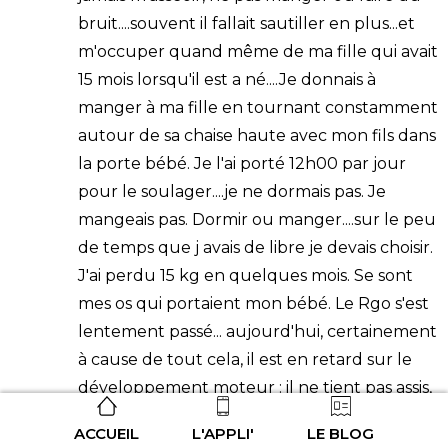
bruit....souvent il fallait sautiller en plus...et
m'occuper quand même de ma fille qui avait
15 mois lorsqu'il est a né....Je donnais à
manger à ma fille en tournant constamment
autour de sa chaise haute avec mon fils dans
la porte bébé. Je l'ai porté 12h00 par jour
pour le soulager....je ne dormais pas. Je
mangeais pas. Dormir ou manger....sur le peu
de temps que j avais de libre je devais choisir.
J'ai perdu 15 kg en quelques mois. Se sont
mes os qui portaient mon bébé. Le Rgo s'est
lentement passé... aujourd'hui, certainement
à cause de tout cela, il est en retard sur le
développement moteur : il ne tient pas assis,
n'avance pas, râle beaucoup....il faut
ACCUEIL
L'APPLI'
LE BLOG
beaucoup s'en occuper, le bercer pour les