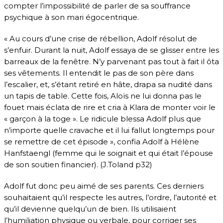
compter l’impossibilité de parler de sa souffrance
psychique à son mari égocentrique.
« Au cours d’une crise de rébellion, Adolf résolut de
s’enfuir. Durant la nuit, Adolf essaya de se glisser entre les
barreaux de la fenêtre. N’y parvenant pas tout à fait il ôta
ses vêtements. Il entendit le pas de son père dans
l’escalier, et, s’étant retiré en hâte, drapa sa nudité dans
un tapis de table. Cette fois, Aloïs ne lui donna pas le
fouet mais éclata de rire et cria à Klara de monter voir le
« garçon à la toge ». Le ridicule blessa Adolf plus que
n’importe quelle cravache et il lui fallut longtemps pour
se remettre de cet épisode », confia Adolf à Hélène
Hanfstaengl (femme qui le soignait et qui était l’épouse
de son soutien financier). (J.Toland p32)
Adolf fut donc peu aimé de ses parents. Ces derniers
souhaitaient qu’il respecte les autres, l’ordre, l’autorité et
qu’il devienne quelqu’un de bien. Ils utilisaient
l’humiliation physique ou verbale, pour corriger ses