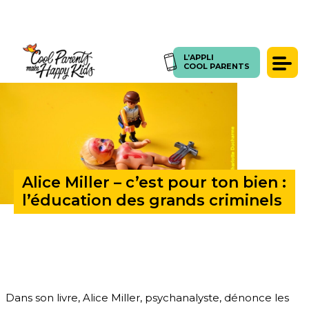
L’APPLI
ACCUEIL
>
ALICE MILLER – C’EST POUR TON BIEN : L’ÉDUCATION DES GRANDS CRIMINELS
L’APPLI
COOL PARENTS
COOL PARENTS
Témoignages
Presse
Articles
Coachings
Alice Miller – c’est pour ton bien :
SE CONNECTER
FORUM
l’éducation des grands criminels
Dans son livre, Alice Miller, psychanalyste, dénonce les