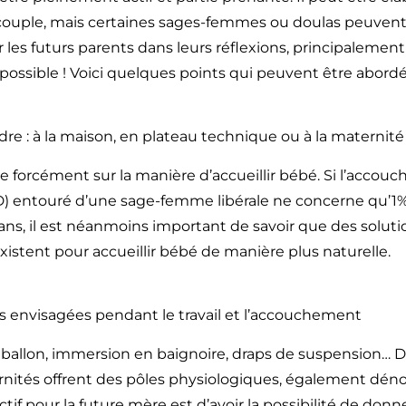
u couple, mais certaines sages-femmes ou doulas peuven
es futurs parents dans leurs réflexions, principalemen
 possible ! Voici quelques points qui peuvent être abordé
dre : à la maison, en plateau technique ou à la maternité
ue forcément sur la manière d’accueillir bébé. Si l’accou
D) entouré d’une sage-femme libérale ne concerne qu’1%
s, il est néanmoins important de savoir que des soluti
existent pour accueillir bébé de manière plus naturelle.
s envisagées pendant le travail et l’accouchement
ballon, immersion en baignoire, draps de suspension… D
rnités offrent des pôles physiologiques, également dé
ctif pour la future mère est d’avoir la possibilité de don