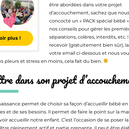
être abordées dans votre projet
d’accouchement, sachez que nous
concocté un « PACK spécial bébé »
nos conseils pour gérer les premiè
séparations, colères, interdits, etc. 
ir plus !
recevoir (gratuitement bien sûr), l
votre email ci-dessous et nous vo
es pleurs et stress en moins, cela fait du bien.
tre dans son projet d’accouchem
naissance permet de choisir sa façon d’accueillir bébé en
es et de ses besoins. Il permet de faire le point sur la m
ir accueillir notre enfant. C’est l’occasion de se poser l
être pleinement actif et partie prenante. Il peut être él