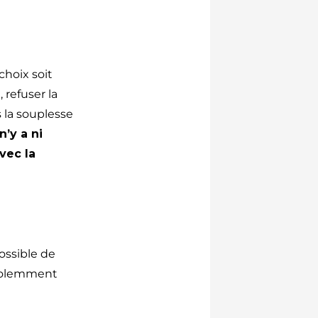
choix soit
 refuser la
 la souplesse
n’y a ni
vec la
ossible de
 violemment