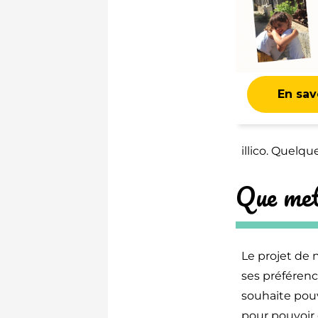
En savo
illico. Quelqu
Que met
Le projet de 
ses préférenc
souhaite pouvo
pour pouvoir 