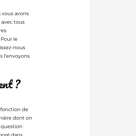
 vous avons
 avec tous
res
! Pour le
aissez-nous
us l’envoyons
ent ?
 fonction de
anière dont on
a question
aboré dans