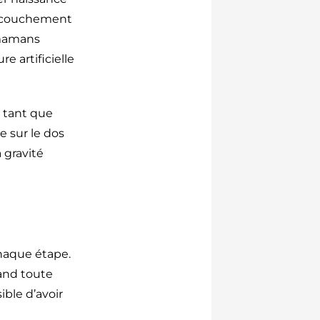
accouchement
 mamans
 artificielle
, tant que
e sur le dos
 gravité
chaque étape.
uand toute
ible d’avoir