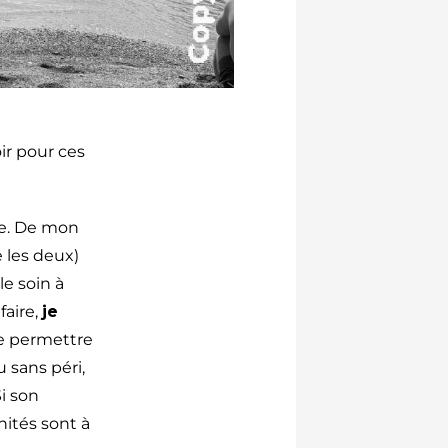
ir pour ces
le. De mon
e les deux)
le soin à
faire,
je
de permettre
u sans péri,
i son
nités sont à