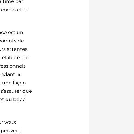
r timé par
 cocon et le
nce est un
parents de
rs attentes
t élaboré par
ofessionnels
ndant la
t une façon
 s’assurer que
 et du bébé
our vous
i peuvent