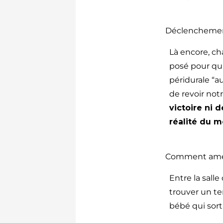
Déclenchement
Là encore, ch
posé pour qu’
péridurale “a
de revoir not
victoire ni 
réalité du 
Comment amén
Entre la sall
trouver un te
bébé qui sort