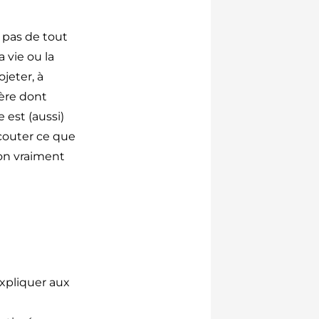
 pas de tout
a vie ou la
jeter, à
ière dont
 est (aussi)
couter ce que
-on vraiment
expliquer aux