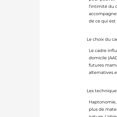
l’intimité d
accompagner l
de ce qui est
Le choix du ca
Le cadre infl
domicile (AA
futures maman
alternatives 
Les technique
Haptonomie, 
plus de mate
nature. L’obje