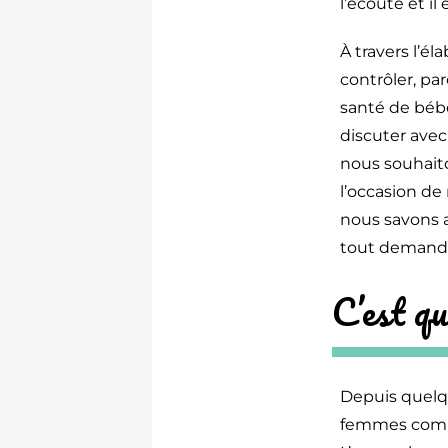
l’écoute et il
À travers l’é
contrôler, par
santé de bébé
discuter avec
nous souhaito
l’occasion de
nous savons a
tout demander
C’est qu
Depuis quelqu
femmes commen