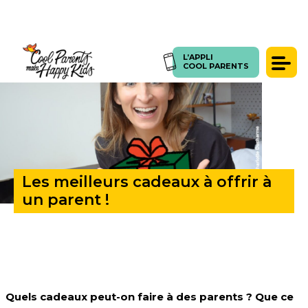
L’APPLI
ACCUEIL
>
LES MEILLEURS CADEAUX À OFFRIR À UN PARENT !
L’APPLI
COOL PARENTS
COOL PARENTS
Témoignages
Presse
Articles
Coachings
Les meilleurs cadeaux à offrir à
SE CONNECTER
FORUM
un parent !
Quel
s cadeaux peut-on faire à des parents ? Que ce