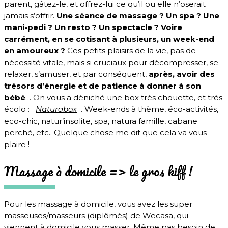
parent, gâ
tez-le, et offrez-lui ce qu’il ou elle n’oserait
jamais s’offrir.
Une séance de massage ? Un spa ? Une
mani-pedi ? Un resto ? Un spectacle ? Voire
carrément, en se cotisant à plusieurs, un week-end
en amoureux ?
Ces petits plaisirs de la vie, pas de
nécessité vitale, mais si cruciaux pour décompresser, se
relaxer, s’amuser, et par conséquent,
après, avoir des
trésors d’énergie et de patience à donner à son
bébé
… On vous a déniché une box très chouette, et très
écolo :
Naturabox
.
Week-ends à thème, éco-activités,
eco-chic, natur’insolite, spa, natura famille, cabane
perché, etc.. Quelque chose me dit que cela va vous
plaire !
Massage à domicile => le gros kiff !
Pour les massage à domicile, vous avez les super
masseuses/masseurs (diplômés) de Wecasa, qui
viennent à domicile vous masser. Même pas besoin de