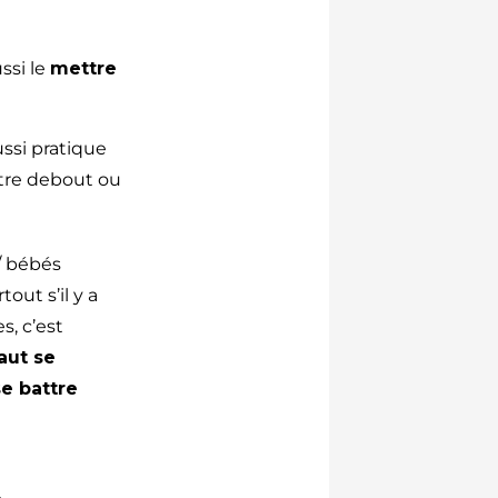
ssi le
mettre
ussi pratique
ttre debout ou
/ bébés
out s’il y a
s, c’est
aut se
se battre
s