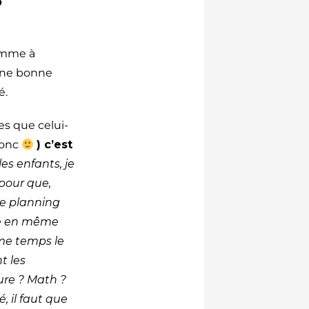
omme à
à une bonne
é.
es que celui-
donc
) c’est
 les enfants, je
 pour que,
le planning
tre en même
me temps le
t les
ure ? Math ?
, il faut que