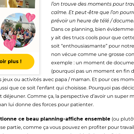
l’on trouve des moments pour trav
calme. Et peut-être que l’on pourr
prévoir un heure de télé / docume
Dans ce planning, bien évidemment,
y ait des trucs cools pour que cett
soit “enthousiasmante” pour notre
non vécue comme une grosse cont
ir plus !
exemple : un moment de document
(pourquoi pas un moment en fin de
jeux ou activités avec papa / maman. Et pour ces mome
ssi que ce soit l’enfant qui choisisse. Pourquoi pas décid
it déjeuner. Comme ça, la perspective d’avoir un super
n lui donne des forces pour patienter.
tionne ce beau planning-affiche ensemble
(ou plutôt
sse partie, comme ça vous pouvez en profiter pour travai