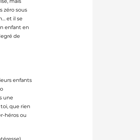
ise, mais
as zéro sous
… et il se
 un enfant en
degré de
ieurs enfants
to
s une
toi, que rien
per-héros ou
ntéresse)