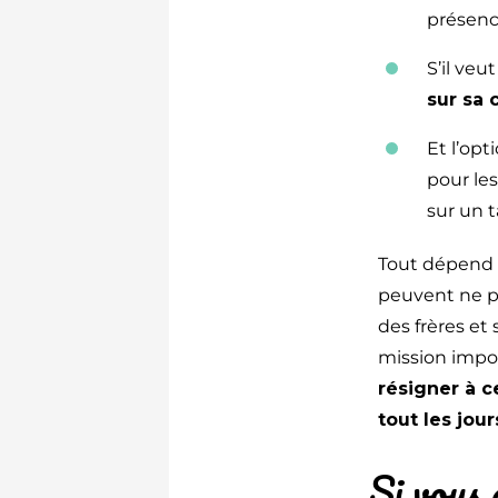
présenc
S’il veu
sur sa 
Et l’opt
pour le
sur un 
Tout dépend d
peuvent ne pa
des frères et 
mission impos
résigner à c
tout les jou
Si vous 