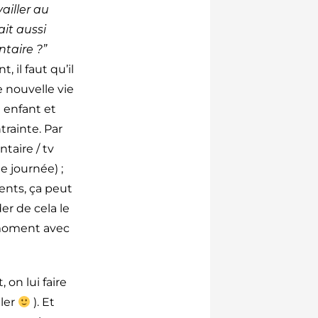
ailler au
ait aussi
ntaire ?”
 il faut qu’il
e nouvelle vie
 enfant et
rainte. Par
aire / tv
 journée) ;
nts, ça peut
er de cela le
 moment avec
, on lui faire
ller
). Et