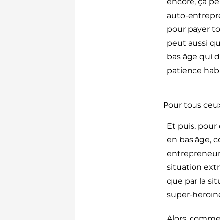
encore, ça peu
auto-entrepre
pour payer to
peut aussi qu
bas âge qui d
patience habi
Pour tous ceux
Et puis, pour
en bas âge, c
entrepreneur
situation ext
que par la sit
super-héroïn
Alors, commen