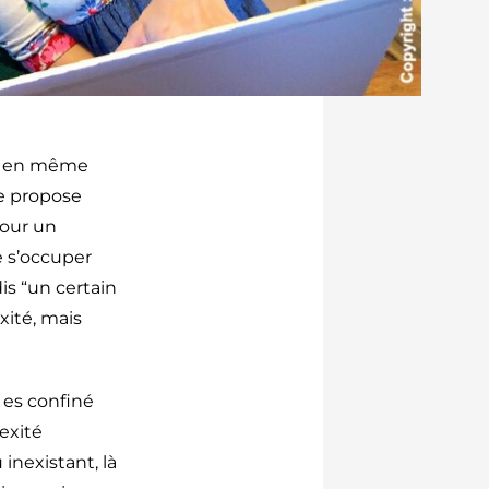
il” en même
Je propose
pour un
 s’occuper
is “un certain
xité, mais
 es confiné
exité
inexistant, là