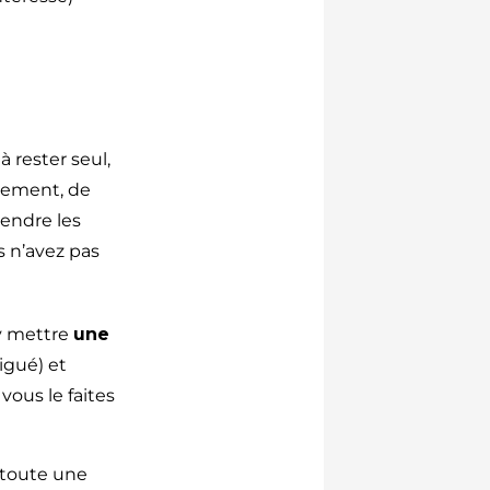
à rester seul,
alement, de
rendre les
s n’avez pas
 y mettre
une
igué) et
vous le faites
 toute une