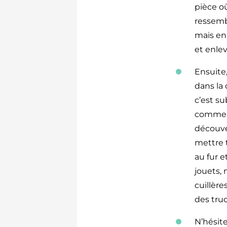
pièce où
ressembl
mais en 
et enlev
Ensuite
dans la 
c’est su
commenc
découver
mettre t
au fur e
jouets,
cuillèr
des truc
N’hésit