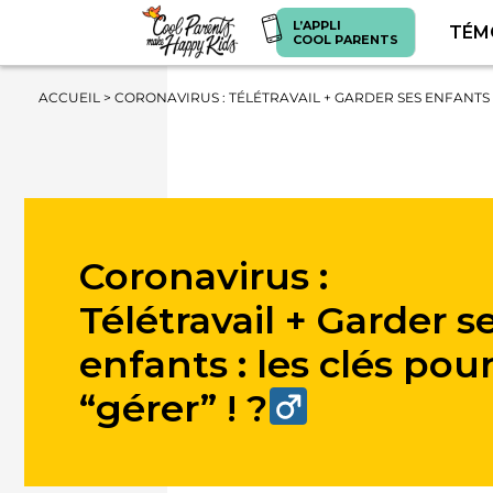
L’APPLI
TÉM
COOL PARENTS
ACCUEIL
>
CORONAVIRUS : TÉLÉTRAVAIL + GARDER SES ENFANTS : 
Coronavirus :
Télétravail + Garder s
enfants : les clés pou
“gérer” ! ?‍