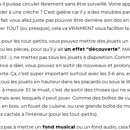
 il puisse circuler librement sans être surveillé. Votre ap
er à une crèche ? C’est galère car il y a des meubles par
fait vous allez juste pas pouvoir être derrière son dos 
er TOUT (ou presque), cela va VRAIMENT vous faciliter la
, pour les tout-petits, vous pouvez mettre des jouets un
ou les pièces, pour qu’il y ait
un effet “découverte”
. MA
btil ;-), ne mettez pas tous les jouets à disposition. Comm
e à râler, vous pouvez en sortir de nouveaux et prolon
te. Ça, c’est super important surtout avec les 3-6 ans, 
ous les jouets en hauteur dans les placards ou sous le lit
t à mesure. Et le must, c’est de sortir des choses qui ne 
 mais avec lesquels il peut jouer. Comme des boîtes de c
es en bois, un fouet de cuisine, ou une grande boîte de 
s cachés à l’intérieur (pour les tout-petits).
ez pas à mettre un
fond musical
ou un fond audio, cela 