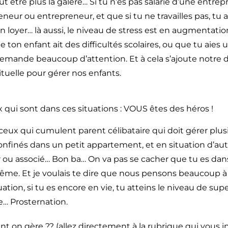
t être plus la galère… Si tu n’es pas salarié d’une entrepr
neur ou entrepreneur, et que si tu ne travailles pas, tu 
n loyer… là aussi, le niveau de stress est en augmentation
e ton enfant ait des difficultés scolaires, ou que tu aies
emande beaucoup d’attention. Et à cela s’ajoute notre 
tuelle pour gérer nos enfants.
 qui sont dans ces situations : VOUS êtes des héros !
 ceux qui cumulent parent célibataire qui doit gérer plus
onfinés dans un petit appartement, et en situation d’au
 ou associé… Bon ba… On va pas se cacher que tu es dan
rême. Et je voulais te dire que nous pensons beaucoup à 
uation, si tu es encore en vie, tu atteins le niveau de su
e… Prosternation.
t on gère ?? (allez directement à la rubrique qui vous i