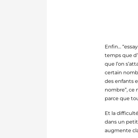
Enfin… “essay
temps que d’e
que l’on s’at
certain nomb
des enfants e
nombre”, ce n
parce que tou
Et la difficu
dans un petit
augmente clai