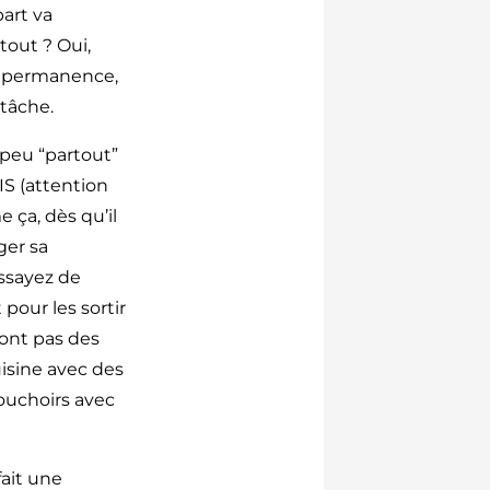
part va
tout ? Oui,
en permanence,
 tâche.
 peu “partout”
IS (attention
e ça, dès qu’il
ger sa
essayez de
 pour les sortir
sont pas des
uisine avec des
mouchoirs avec
fait une