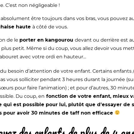
e. C’est non négligeable !
t absolument être toujours dans vos bras, vous pouvez au
chaise haute
à côté de vous.
ion de le
porter en kangourou
devant ou derrière est a
s plus petit. Même si du coup, vous allez devoir vous me
tabouret avec votre ordi en hauteur…
u besoin d’attention de votre enfant. Certains enfants 
s vous solliciter pendant 3 heures durant la journée (surt
sœurs pour faire l’animation) ; et pour d’autres, 30 minute
sible. Du coup, en
fonction de votre enfant, mieux v
e qui est possible pour lui, plutôt que d’essayer de 
rs pour avoir 30 minutes de taff non efficace
avez des enfants de plus de 4 an