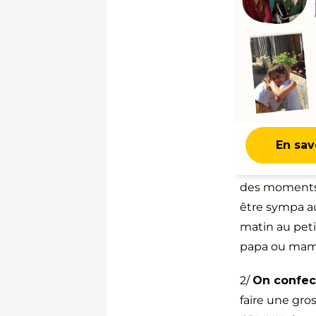
En savo
des moments 
être sympa au
matin au pet
papa ou mama
2/
On confec
faire une gro