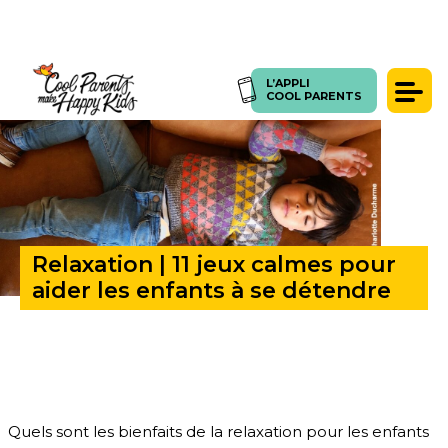
L’APPLI
ACCUEIL
>
RELAXATION | 11 JEUX CALMES POUR AIDER LES ENFANTS À SE DÉTENDRE
L’APPLI
COOL PARENTS
COOL PARENTS
Témoignages
Presse
Articles
Coachings
Relaxation | 11 jeux calmes pour
SE CONNECTER
FORUM
aider les enfants à se détendre
Quels sont les bienfaits de la relaxation pour les enfants