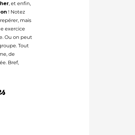
her
, et enfin,
ion
! Notez
 repérer, mais
ue exercice
re. Ou on peut
groupe. Tout
me, de
e. Bref,
es