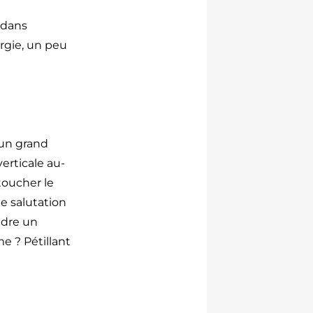
 dans
rgie, un peu
 un grand
verticale au-
toucher le
e salutation
endre un
e ? Pétillant