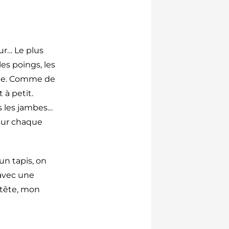
ur… Le plus
les poings, les
uide. Comme de
 à petit.
is les jambes…
 sur chaque
un tapis, on
avec une
 tête, mon