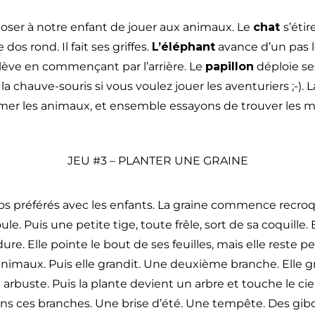
oser à notre enfant de jouer aux animaux. Le
chat
s’étir
e dos rond. Il fait ses griffes.
L’éléphant
avance d’un pas l
lève en commençant par l’arrière. Le
papillon
déploie ses
a chauve-souris si vous voulez jouer les aventuriers ;-). L
er les animaux, et ensemble essayons de trouver les
JEU #3 – PLANTER UNE GRAINE
os préférés avec les enfants. La graine commence recroq
oule. Puis une petite tige, toute frêle, sort de sa coquille. E
ure. Elle pointe le bout de ses feuilles, mais elle reste peti
animaux. Puis elle grandit. Une deuxième branche. Elle g
 arbuste. Puis la plante devient un arbre et touche le cie
s ces branches. Une brise d’été. Une tempête. Des gibou