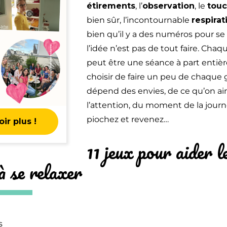
étirements
, l’
observation
, le
touc
bien sûr, l’incontournable
respirat
bien qu’il y a des numéros pour se
l’idée n’est pas de tout faire. Chaq
peut être une séance à part entiè
choisir de faire un peu de chaque 
dépend des envies, de ce qu’on ai
l’attention, du moment de la journé
piochez et revenez…
ir plus !
11 jeux pour aider l
à se relaxer
s