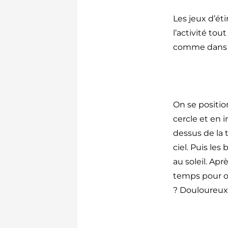
Les jeux d’ét
l’activité to
comme dans l
On se positio
cercle et en 
dessus de la 
ciel. Puis le
au soleil. Apr
temps pour ob
? Douloureux