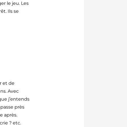
r le jeu. Les
t. Ils se
r et de
ens. Avec
 que j’entends
 passe près
e après.
crie ? etc.