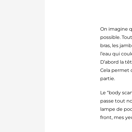
On imagine qu
possible. Tout
bras, les jam
l’eau qui cou
D’abord la tê
Cela permet d
partie.
Le “body scan
passe tout n
lampe de poch
front, mes y