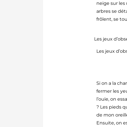
neige sur les
arbres se déta
frôlent, se 
Les jeux d’obs
Les jeux d’ob
Si on a la ch
fermer les ye
l’ouïe, on es
? Les pieds q
de mon oreill
Ensuite, on es