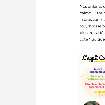
Nos enfants o
calme… État bi
la pression, 
toi”, “brosse 
plusieurs idée
côté “ludique