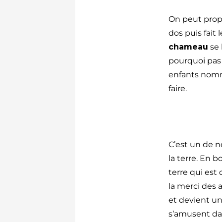
On peut prop
dos puis fait l
chameau
se 
pourquoi pas l
enfants nomm
faire.
C’est un de n
la terre. En b
terre qui est d
la merci des 
et devient un
s’amusent dan