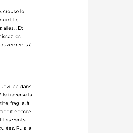
e, creuse le
ourd. Le
 ailes… Et
aissez les
 mouvements à
uevillée dans
lle traverse la
te, fragile, à
randit encore
l. Les vents
lées. Puis la