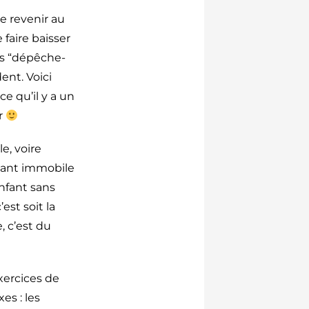
e revenir au
 faire baisser
es “dépêche-
dent. Voici
ce qu’il y a un
r
le, voire
tant immobile
enfant sans
est soit la
e, c’est du
exercices de
es : les