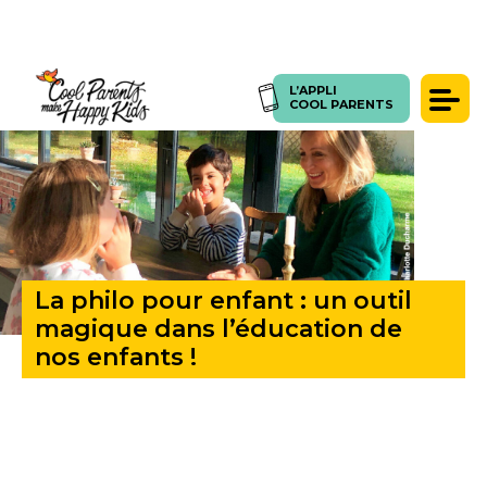
L’APPLI
ACCUEIL
>
LA PHILO POUR ENFANT : UN OUTIL MAGIQUE DANS L’ÉDUCATION DE NOS
L’APPLI
COOL PARENTS
ENFANTS !
COOL PARENTS
Témoignages
Presse
Articles
Coachings
La philo pour enfant : un outil
SE CONNECTER
FORUM
magique dans l’éducation de
nos enfants !