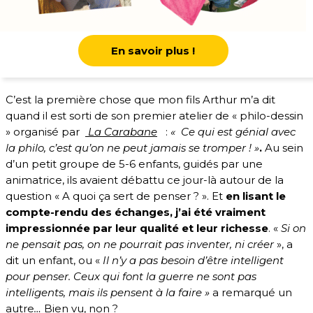
En savoir plus !
C’est la première chose que mon fils Arthur m’a dit
quand il est sorti de son premier atelier de « philo-dessin
» organisé par
La Carabane
:
« Ce qui est génial avec
la philo, c’est qu’on ne peut jamais se tromper ! »
.
Au sein
d’un petit groupe de 5-6 enfants, guidés par une
animatrice, ils avaient débattu ce jour-là autour de la
question « A quoi ça sert de penser ? ». Et
en lisant le
compte-rendu des échanges, j’ai été vraiment
impressionnée par leur qualité et leur richesse
. «
Si on
ne pensait pas, on ne pourrait pas inventer, ni créer
», a
dit un enfant, ou «
Il n’y a pas besoin d’être intelligent
pour penser. Ceux qui font la guerre ne sont pas
intelligents, mais ils pensent à la faire »
a remarqué un
autre
…
Bien vu, non ?