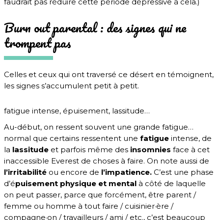
faudrait pas réduire cette période dépressive à cela.)
Burn out parental : des signes qui ne
trompent pas
Celles et ceux qui ont traversé ce désert en témoignent,
les signes s’accumulent petit à petit.
fatigue intense, épuisement, lassitude…
Au-début, on ressent souvent une grande fatigue…
normal que certains ressentent une
fatigue
intense, de
la
lassitude
et parfois même des
insomnies
face à cet
inaccessible Everest de choses à faire. On note aussi de
l’irritabilité
ou encore de
l’impatience.
C’est une phase
d’é
puisement physique et mental
à côté de laquelle
on peut passer, parce que forcément, être parent /
femme ou homme à tout faire / cuisinier·ère /
compagne·on / travailleurs / ami / etc., c’est beaucoup