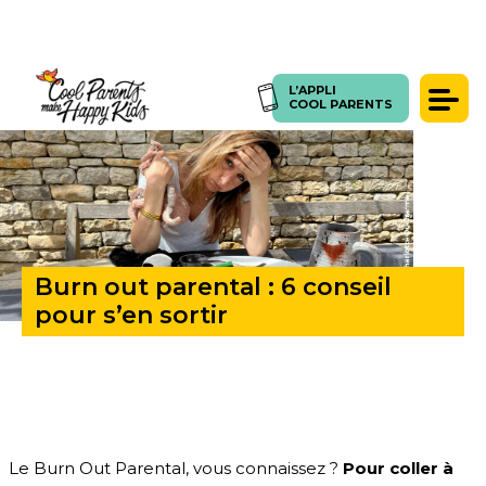
L’APPLI
ACCUEIL
>
BURN OUT PARENTAL : 6 CONSEIL POUR S’EN SORTIR
L’APPLI
COOL PARENTS
COOL PARENTS
Témoignages
Presse
Articles
Coachings
Burn out parental : 6 conseil
SE CONNECTER
FORUM
pour s’en sortir
Le Burn Out Parental, vous connaissez ?
Pour coller à